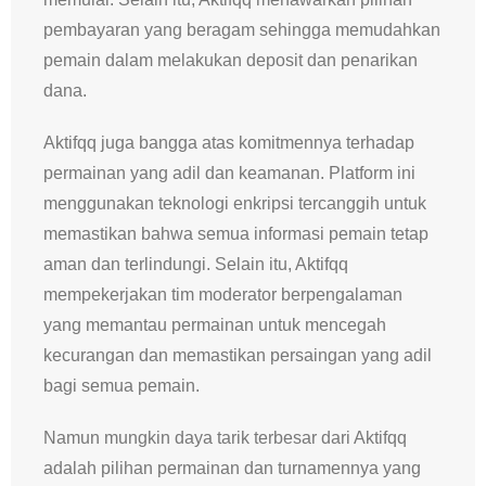
pembayaran yang beragam sehingga memudahkan
pemain dalam melakukan deposit dan penarikan
dana.
Aktifqq juga bangga atas komitmennya terhadap
permainan yang adil dan keamanan. Platform ini
menggunakan teknologi enkripsi tercanggih untuk
memastikan bahwa semua informasi pemain tetap
aman dan terlindungi. Selain itu, Aktifqq
mempekerjakan tim moderator berpengalaman
yang memantau permainan untuk mencegah
kecurangan dan memastikan persaingan yang adil
bagi semua pemain.
Namun mungkin daya tarik terbesar dari Aktifqq
adalah pilihan permainan dan turnamennya yang