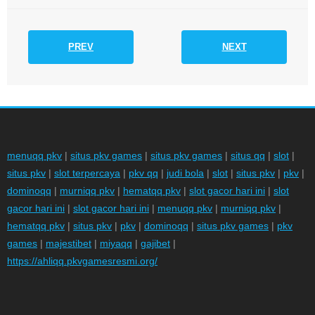
PREV
NEXT
menuqq pkv
|
situs pkv games
|
situs pkv games
|
situs qq
|
slot
|
situs pkv
|
slot terpercaya
|
pkv qq
|
judi bola
|
slot
|
situs pkv
|
pkv
|
dominoqq
|
murniqq pkv
|
hematqq pkv
|
slot gacor hari ini
|
slot
gacor hari ini
|
slot gacor hari ini
|
menuqq pkv
|
murniqq pkv
|
hematqq pkv
|
situs pkv
|
pkv
|
dominoqq
|
situs pkv games
|
pkv
games
|
majestibet
|
miyaqq
|
gajibet
|
https://ahliqq.pkvgamesresmi.org/