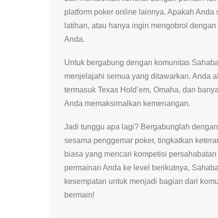
platform poker online lainnya. Apakah Anda
latihan, atau hanya ingin mengobrol deng
Anda.
Untuk bergabung dengan komunitas Sahabatq
menjelajahi semua yang ditawarkan. Anda 
termasuk Texas Hold’em, Omaha, dan banyak
Anda memaksimalkan kemenangan.
Jadi tunggu apa lagi? Bergabunglah dengan
sesama penggemar poker, tingkatkan keter
biasa yang mencari kompetisi persahabatan
permainan Anda ke level berikutnya, Sahab
kesempatan untuk menjadi bagian dari komuni
bermain!