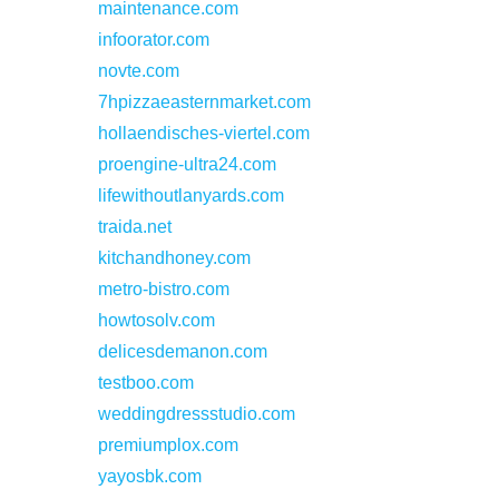
maintenance.com
infoorator.com
novte.com
7hpizzaeasternmarket.com
hollaendisches-viertel.com
proengine-ultra24.com
lifewithoutlanyards.com
traida.net
kitchandhoney.com
metro-bistro.com
howtosolv.com
delicesdemanon.com
testboo.com
weddingdressstudio.com
premiumplox.com
yayosbk.com