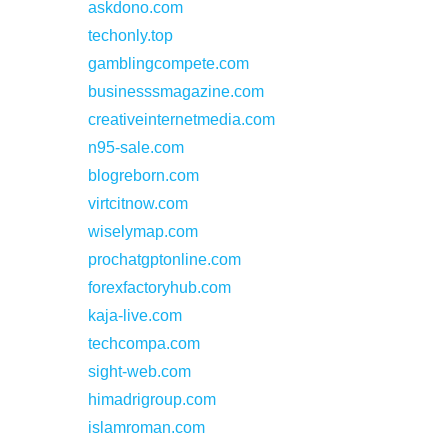
askdono.com
techonly.top
gamblingcompete.com
businesssmagazine.com
creativeinternetmedia.com
n95-sale.com
blogreborn.com
virtcitnow.com
wiselymap.com
prochatgptonline.com
forexfactoryhub.com
kaja-live.com
techcompa.com
sight-web.com
himadrigroup.com
islamroman.com