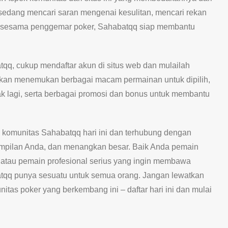
 sedang mencari saran mengenai kesulitan, mencari rekan
an sesama penggemar poker, Sahabatqq siap membantu
q, cukup mendaftar akun di situs web dan mulailah
akan menemukan berbagai macam permainan untuk dipilih,
 lagi, serta berbagai promosi dan bonus untuk membantu
 komunitas Sahabatqq hari ini dan terhubung dengan
ampilan Anda, dan menangkan besar. Baik Anda pemain
 atau pemain profesional serius yang ingin membawa
atqq punya sesuatu untuk semua orang. Jangan lewatkan
tas poker yang berkembang ini – daftar hari ini dan mulai