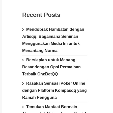
Recent Posts
Mendobrak Hambatan dengan
Artisqq: Bagaimana Seniman
Menggunakan Media Ini untuk
Menantang Norma
Bersiaplah untuk Menang
Besar dengan Opsi Permainan
Terbaik OneBetQQ
Rasakan Sensasi Poker Online
dengan Platform Kompasqq yang
Ramah Pengguna
Temukan Manfaat Bermain