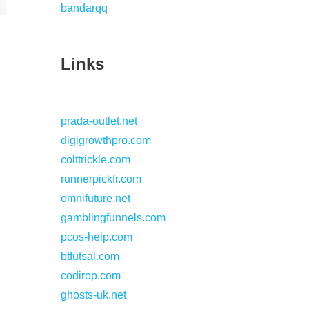
bandarqq
Links
prada-outlet.net
digigrowthpro.com
colttrickle.com
runnerpickfr.com
omnifuture.net
gamblingfunnels.com
pcos-help.com
btfutsal.com
codirop.com
ghosts-uk.net