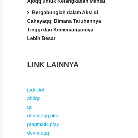
Ajoqq untuk Ketangkasan Mental
Bergabunglah dalam Aksi di
Cahayaqq: Dimana Taruhannya
Tinggi dan Kemenangannya
Lebih Besar
LINK LAINNYA
judi slot
ahliqq
qq
dominoqq pkv
pragmatic play
dominoqq