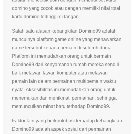
domino yang cocok atau dengan memiliki nilai total
kartu domino tertinggi di tangan.
Salah satu alasan kebangkitan Domino99 adalah
munculnya platform game online yang menawarkan
game tersebut kepada pemain di seluruh dunia.
Platform ini memudahkan orang untuk bermain
Domino99 dari kenyamanan rumah mereka sendiri,
baik melawan lawan komputer atau melawan
pemain lain dalam permainan multipemain waktu
nyata. Aksesibilitas ini memudahkan orang untuk
menemukan dan menikmati permainan, sehingga
memunculkan minat baru terhadap Domino99.
Faktor lain yang berkontribusi terhadap kebangkitan
Domino99 adalah aspek sosial dari permainan