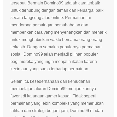
tersebut. Bermain Domino99 adalah cara terbaik
untuk terhubung dengan teman dan keluarga, baik
secara langsung atau online. Permainan ini
mendorong persaingan persahabatan dan
memberikan cara yang menyenangkan dan menarik
untuk menghabiskan waktu bersama orang-orang
terkasih. Dengan semakin populernya permainan
sosial, Domino99 telah menjadi pilihan populer
bagi mereka yang ingin menjalin ikatan karena
kecintaan yang sama terhadap permainan.
Selain itu, kesederhanaan dan kemudahan
mempelajari aturan Domino99 menjadikannya
favorit di kalangan gamer kasual. Tidak seperti
permainan yang lebih kompleks yang memerlukan
latihan dan strategi berjam-jam, Domino99 mudah