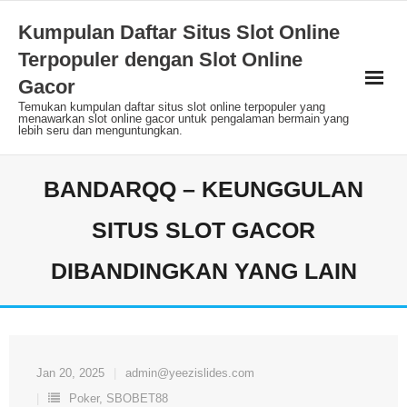
Skip
Kumpulan Daftar Situs Slot Online
to
Terpopuler dengan Slot Online
content
Gacor
Temukan kumpulan daftar situs slot online terpopuler yang
menawarkan slot online gacor untuk pengalaman bermain yang
lebih seru dan menguntungkan.
BANDARQQ – KEUNGGULAN
SITUS SLOT GACOR
DIBANDINGKAN YANG LAIN
Jan 20, 2025
admin@yeezislides.com
Poker
,
SBOBET88