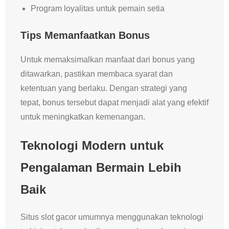
Program loyalitas untuk pemain setia
Tips Memanfaatkan Bonus
Untuk memaksimalkan manfaat dari bonus yang
ditawarkan, pastikan membaca syarat dan
ketentuan yang berlaku. Dengan strategi yang
tepat, bonus tersebut dapat menjadi alat yang efektif
untuk meningkatkan kemenangan.
Teknologi Modern untuk
Pengalaman Bermain Lebih
Baik
Situs slot gacor umumnya menggunakan teknologi