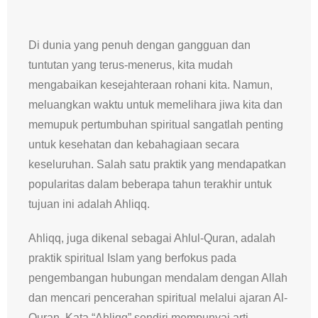
Di dunia yang penuh dengan gangguan dan
tuntutan yang terus-menerus, kita mudah
mengabaikan kesejahteraan rohani kita. Namun,
meluangkan waktu untuk memelihara jiwa kita dan
memupuk pertumbuhan spiritual sangatlah penting
untuk kesehatan dan kebahagiaan secara
keseluruhan. Salah satu praktik yang mendapatkan
popularitas dalam beberapa tahun terakhir untuk
tujuan ini adalah Ahliqq.
Ahliqq, juga dikenal sebagai Ahlul-Quran, adalah
praktik spiritual Islam yang berfokus pada
pengembangan hubungan mendalam dengan Allah
dan mencari pencerahan spiritual melalui ajaran Al-
Quran. Kata “Ahliqq” sendiri mempunyai arti